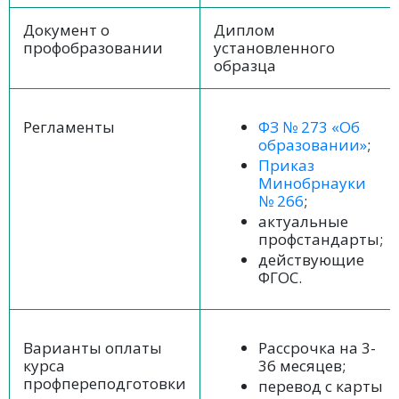
Документ о
Диплом
профобразовании
установленного
образца
Регламенты
ФЗ № 273 «Об
образовании»
;
Приказ
Минобрнауки
№ 266
;
актуальные
профстандарты;
действующие
ФГОС.
Варианты оплаты
Рассрочка на 3-
курса
36 месяцев;
профпереподготовки
перевод с карты