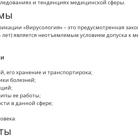
следованиях и тенденциях медицинской сферы.
ммы
икации «Вирусология» – это предусмотренная зако
 5 лет) является неотъемлемым условием допуска к
ии
й, его хранение и транспортирока;
ики болезней;
кций;
ипы ее работы;
ти в данной сфере;
овека.
ты