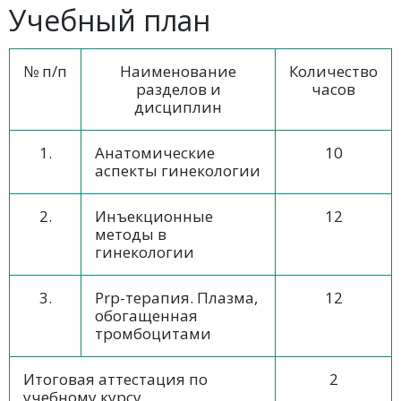
Учебный план
№ п/п
Наименование
Количество
разделов и
часов
дисциплин
1.
Анатомические
10
аспекты гинекологии
2.
Инъекционные
12
методы в
гинекологии
3.
Рrp-терапия. Плазма,
12
обогащенная
тромбоцитами
Итоговая аттестация по
2
учебному курсу