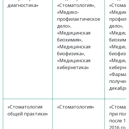
диагностика»
«Стоматология»,
«Стомат
«Медико-
«Медико
профилактическое
профила
дело»,
дело»,
«Медицинская
«Медици
биохимия»,
биохими
«Медицинская
«Медици
биофизика»,
биофизи
«Медицинская
«Медици
кибернетика»
киберне
«Фармац
получен
декабря 
«Стоматология
«Стоматология»
«Стомат
общей практики»
при пол
после 1 
2016 год