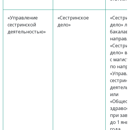
«Управление
«Сестринское
«Сестри
сестринской
дело»
дело» л
деятельностью»
бакалав
направ
«Сестри
дело» в
с магис
по напр
«Управл
сестрин
деятель
или
«Общест
здравоо
при зав
до 1 янв
года