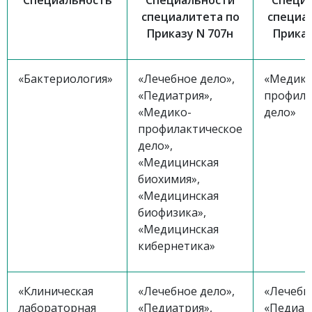
Специальность
Специальности
Специ
специалитета по
специа
Приказу N 707н
Приказ
«Бактериология»
«Лечебное дело»,
«Медико
«Педиатрия»,
профила
«Медико-
дело»
профилактическое
дело»,
«Медицинская
биохимия»,
«Медицинская
биофизика»,
«Медицинская
кибернетика»
«Клиническая
«Лечебное дело»,
«Лечебн
лабораторная
«Педиатрия»,
«Педиат